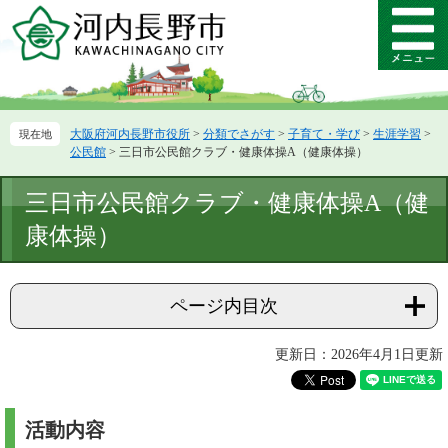
ペ
メ
ー
ニ
メ
ジ
ュ
ニ
の
ー
ュ
先
を
ー
頭
飛
大阪府河内長野市役所
>
分類でさがす
>
子育て・学び
>
生涯学習
>
で
ば
公民館
>
三日市公民館クラブ・健康体操A（健康体操）
す。
し
て
本
三日市公民館クラブ・健康体操A（健
本
文
文
康体操）
へ
ページ内目次
更新日：2026年4月1日更新
活動内容