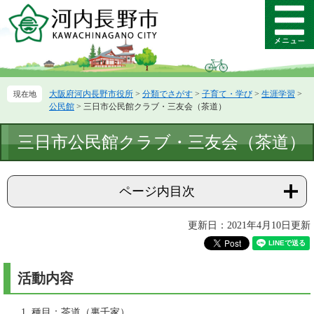
ペ
メ
ー
ニ
メ
ジ
ュ
ニ
の
ー
ュ
先
を
ー
頭
飛
大阪府河内長野市役所
>
分類でさがす
>
子育て・学び
>
生涯学習
>
で
ば
公民館
>
三日市公民館クラブ・三友会（茶道）
す。
し
て
本
三日市公民館クラブ・三友会（茶道）
本
文
文
へ
ページ内目次
更新日：2021年4月10日更新
活動内容
種目：茶道（裏千家）