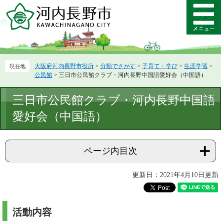
ペ
メ
ー
ニ
メ
ジ
ュ
ニ
の
ー
ュ
先
を
ー
頭
飛
大阪府河内長野市役所
>
分類でさがす
>
子育て・学び
>
生涯学習
>
で
ば
公民館
>
三日市公民館クラブ・河内長野中国語愛好会（中国語）
す。
し
て
本
三日市公民館クラブ・河内長野中国語
本
文
文
愛好会（中国語）
へ
ページ内目次
更新日：2021年4月10日更新
活動内容