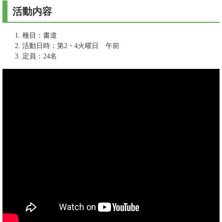
活動内容
種目：書道
活動日時：第2・4火曜日 午前
定員：24名