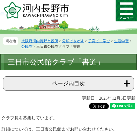
ペ
メ
ー
ニ
メ
ジ
ュ
ニ
の
ー
ュ
先
を
ー
頭
飛
大阪府河内長野市役所
>
分類でさがす
>
子育て・学び
>
生涯学習
>
で
ば
公民館
>
三日市公民館クラブ「書道」
す。
し
て
本
三日市公民館クラブ「書道」
本
文
文
へ
ページ内目次
更新日：2023年12月5日更新
クラブ員を募集しています。
詳細については、三日市公民館までお問い合わせください。