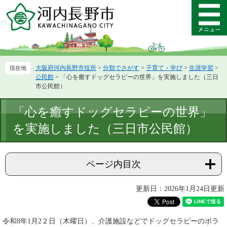
ペ
メ
ー
ニ
メ
ジ
ュ
ニ
の
ー
ュ
先
を
ー
頭
飛
大阪府河内長野市役所
>
分類でさがす
>
子育て・学び
>
生涯学習
>
で
ば
公民館
>
「心を癒すドッグセラピーの世界」を実施しました（三日
す。
し
市公民館）
て
本
本
「心を癒すドッグセラピーの世界」
文
文
へ
を実施しました（三日市公民館）
ページ内目次
更新日：2026年1月24日更新
令和8年1月2２日（木曜日）、介護施設などでドッグセラピーのボラ