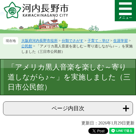
ペ
メ
ー
ニ
メ
ジ
ュ
ニ
の
ー
ュ
先
を
ー
頭
飛
大阪府河内長野市役所
>
分類でさがす
>
子育て・学び
>
生涯学習
>
で
ば
公民館
>
「アメリカ黒人音楽を楽しむ～寄り道しながら♪～」を実施
す。
し
しました（三日市公民館）
て
本
本
「アメリカ黒人音楽を楽しむ～寄り
文
文
へ
道しながら♪～」を実施しました（三
日市公民館）
ページ内目次
更新日：2026年1月29日更新