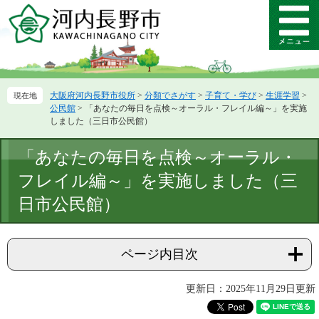
ペ
メ
ー
ニ
メ
ジ
ュ
ニ
の
ー
ュ
先
を
ー
頭
飛
大阪府河内長野市役所
>
分類でさがす
>
子育て・学び
>
生涯学習
>
で
ば
公民館
>
「あなたの毎日を点検～オーラル・フレイル編～」を実施
す。
し
しました（三日市公民館）
て
本
本
「あなたの毎日を点検～オーラル・
文
文
へ
フレイル編～」を実施しました（三
日市公民館）
ページ内目次
更新日：2025年11月29日更新