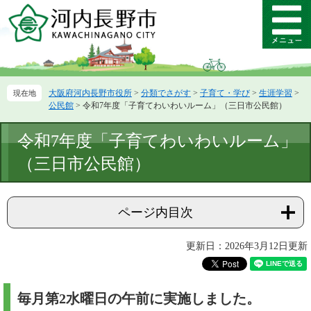
ペ
メ
ー
ニ
メ
ジ
ュ
ニ
の
ー
ュ
先
を
ー
頭
飛
大阪府河内長野市役所
>
分類でさがす
>
子育て・学び
>
生涯学習
>
で
ば
公民館
>
令和7年度「子育てわいわいルーム」（三日市公民館）
す。
し
て
本
令和7年度「子育てわいわいルーム」
本
文
文
（三日市公民館）
へ
ページ内目次
更新日：2026年3月12日更新
毎月第2水曜日の午前に実施しました。