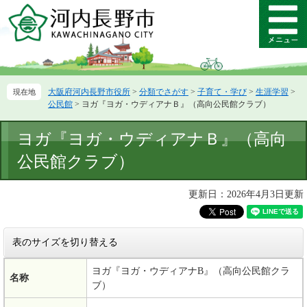
ペ
メ
ー
ニ
メ
ジ
ュ
ニ
の
ー
ュ
先
を
ー
頭
飛
大阪府河内長野市役所
>
分類でさがす
>
子育て・学び
>
生涯学習
>
で
ば
公民館
>
ヨガ『ヨガ・ウディアナＢ』（高向公民館クラブ）
す。
し
て
本
ヨガ『ヨガ・ウディアナＢ』（高向
本
文
文
公民館クラブ）
へ
更新日：2026年4月3日更新
表のサイズを切り替える
ヨガ『ヨガ・ウディアナB』（高向公民館クラ
名称
ブ）