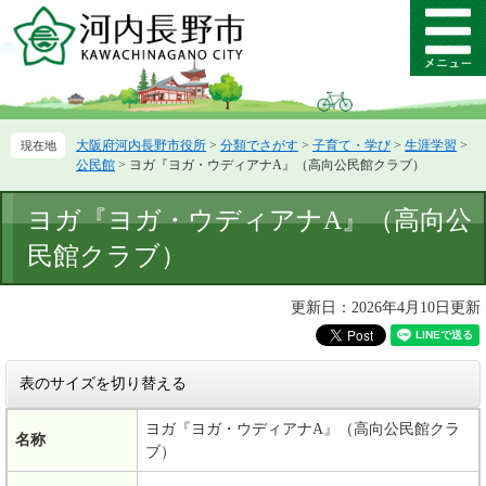
ペ
メ
ー
ニ
メ
ジ
ュ
ニ
の
ー
ュ
先
を
ー
頭
飛
大阪府河内長野市役所
>
分類でさがす
>
子育て・学び
>
生涯学習
>
で
ば
公民館
>
ヨガ『ヨガ・ウディアナA』（高向公民館クラブ）
す。
し
て
本
ヨガ『ヨガ・ウディアナA』（高向公
本
文
文
民館クラブ）
へ
更新日：2026年4月10日更新
表のサイズを切り替える
ヨガ『ヨガ・ウディアナA』（高向公民館クラ
名称
ブ）