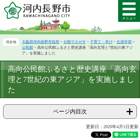
ペ
メ
ー
ニ
メ
ジ
ュ
ニ
の
ー
ュ
先
を
ー
頭
飛
大阪府河内長野市役所
>
分類でさがす
>
子育て・学び
>
生涯学習
>
で
ば
公民館
>
高向公民館ふるさと歴史講座「高向玄理と7世紀の東アジ
す。
し
ア」を実施しました
て
本
本
高向公民館ふるさと歴史講座「高向玄
文
文
へ
理と7世紀の東アジア」を実施しまし
た
ページ内目次
更新日：2020年4月1日更新