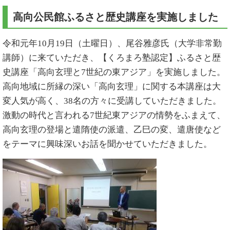
高向公民館ふるさと歴史講座を実施しました
令和元年10月19日（土曜日）、尾谷雅彦氏（大学非常勤
講師）に来ていただき、【くろまろ塾認定】ふるさと歴
史講座「高向玄理と7世紀の東アジア」を実施しました。
高向地域に所縁の深い「高向玄理」に関する本講座は大
変人気が高く、38名の方々に受講していただきました。
激動の時代と言われる7世紀東アジアの情勢をふまえて、
高向玄理の登場と遣隋使の派遣、乙巳の変、遣唐使など
をテーマに興味深いお話を聞かせていただきました。