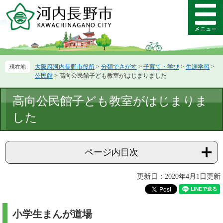
ペ
メ
ー
ニ
メ
ジ
ュ
ニ
の
ー
ュ
先
を
ー
頭
飛
大阪府河内長野市役所
>
分類でさがす
>
子育て・学び
>
生涯学習
>
で
ば
公民館
>
高向公民館子ども教室がはじまりました
す。
し
て
本
高向公民館子ども教室がはじまりま
本
文
文
した
へ
ページ内目次
更新日：2020年4月1日更新
小学生まんが道場