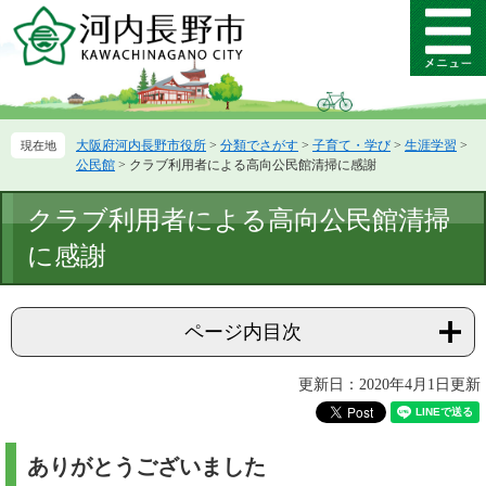
ペ
メ
ー
ニ
メ
ジ
ュ
ニ
の
ー
ュ
先
を
ー
頭
飛
大阪府河内長野市役所
>
分類でさがす
>
子育て・学び
>
生涯学習
>
で
ば
公民館
>
クラブ利用者による高向公民館清掃に感謝
す。
し
て
本
クラブ利用者による高向公民館清掃
本
文
文
に感謝
へ
ページ内目次
更新日：2020年4月1日更新
ありがとうございました