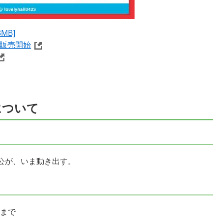
MB]
～販売開始
について
公が、いま動き出す。
）まで