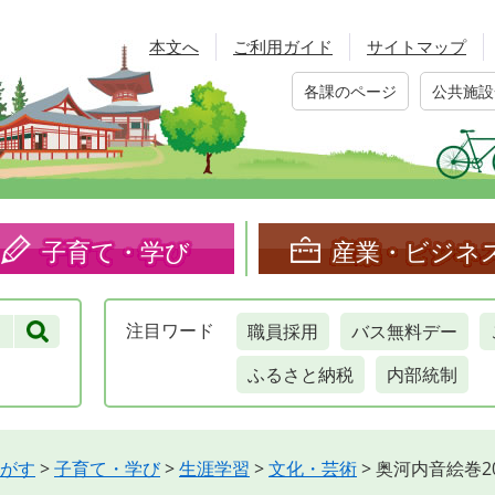
本文へ
ご利用ガイド
サイトマップ
各課のページ
公共施設
子育て・学び
産業・ビジネ
職員採用
バス無料デー
注目
ワード
ふるさと納税
内部統制
がす
>
子育て・学び
>
生涯学習
>
文化・芸術
>
奥河内音絵巻2