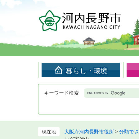
ペ
メ
ー
ニ
ジ
ュ
の
ー
先
を
頭
飛
で
ば
す。
し
て
暮らし・環境
本
文
へ
Google
キーワード検索
カ
ス
タ
ム
検
索
大阪府河内長野市役所
>
分類でさ