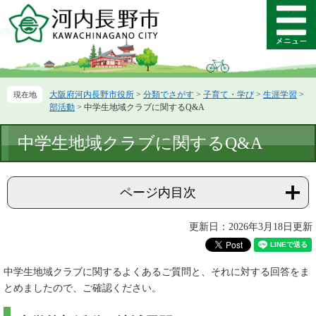
ペ
メ
ー
ニ
メ
ジ
ュ
ニ
の
ー
ュ
先
を
ー
頭
飛
大阪府河内長野市役所
>
分類でさがす
>
子育て・学び
>
生涯学習
>
で
ば
部活動
>
中学生地域クラブに関するQ&A
す。
し
て
本
中学生地域クラブに関するQ&A
本
文
文
へ
ページ内目次
更新日：2026年3月18日更新
中学生地域クラブに関するよくあるご質問と、それに対する回答をま
とめましたので、ご確認ください。