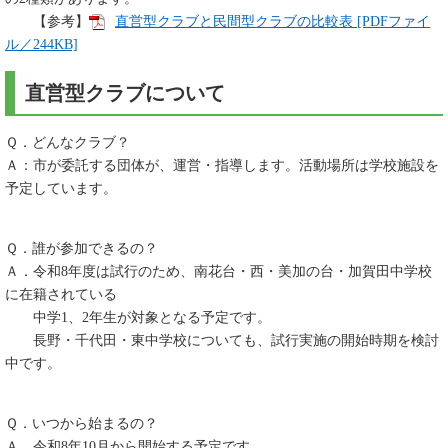
【参考】
直営型クラブと民間型クラブの比較表 [PDFファイ
ル／244KB]
直営型クラブについて
Ｑ．どんなクラブ？
Ａ：市が委託する団体が、運営・指導します。活動場所は学校施設を
予定しています。
Ｑ．誰が参加できるの？
Ａ．令和8年度は試行のため、南花台・西・美加の台・加賀田中学校
に在籍されている
中学1、2年生が対象となる予定です。
長野・千代田・東中学校についても、試行実施の開始時期を検討
中です。
Ｑ．いつから始まるの？
Ａ．令和8年10月から開始する予定です。