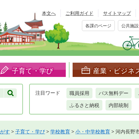
本文へ
ご利用ガイド
サイトマップ
各課のページ
公共施設
子育て・学び
産業・ビジネ
職員採用
バス無料デー
注目
ワード
ふるさと納税
内部統制
がす
>
子育て・学び
>
学校教育
>
小・中学校教育
>
河内長野