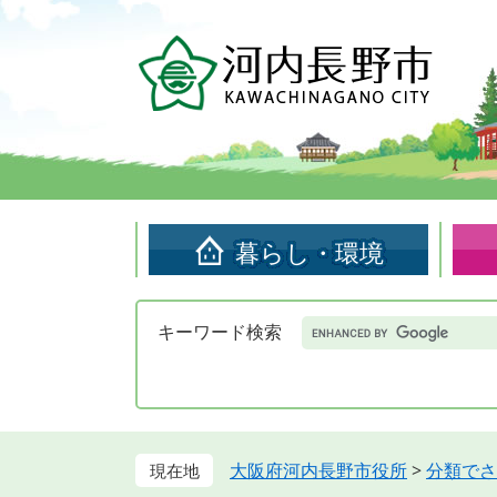
ペ
メ
ー
ニ
ジ
ュ
の
ー
先
を
頭
飛
で
ば
す。
し
て
暮らし・環境
本
文
へ
Google
キーワード検索
カ
ス
タ
ム
検
索
大阪府河内長野市役所
>
分類でさ