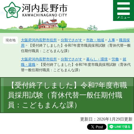
ペ
メ
ー
ニ
メ
ジ
ュ
ニ
の
ー
ュ
先
を
ー
頭
飛
大阪府河内長野市役所
>
分類でさがす
>
市政・地域
>
人事
>
職員採
で
ば
用
>
【受付終了しました】令和7年度市職員採用試験（育休代替一般
す。
し
任期付職員：こどもまんな課）
て
大阪府河内長野市役所
>
分類でさがす
>
暮らし・環境
>
労働
>
就
本
職・退職
>
【受付終了しました】令和7年度市職員採用試験（育休代
文
替一般任期付職員：こどもまんな課）
へ
本
【受付終了しました】令和7年度市職
文
員採用試験（育休代替一般任期付職
員：こどもまんな課）
更新日：2026年1月29日更新