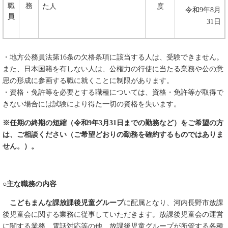
職
務
た人
度
令和9年8月
員
31日
・地方公務員法第16条の欠格条項に該当する人は、受験できません。
また、日本国籍を有しない人は、公権力の行使に当たる業務や公の意
思の形成に参画する職に就くことに制限があります。
・資格・免許等を必要とする職種については、資格・免許等が取得で
きない場合には試験により得た一切の資格を失います。
※任期の終期の短縮（令和9年3月31日までの勤務など）をご希望の方
は、ご相談ください（ご希望どおりの勤務を確約するものではありま
せん。）。
○主な職務の内容
こどもまんな課放課後児童グループ
に配属となり、河内長野市放課
後児童会に関する業務に従事していただきます。放課後児童会の運営
に関する業務、電話対応等の他、放課後児童グループが所管する各種