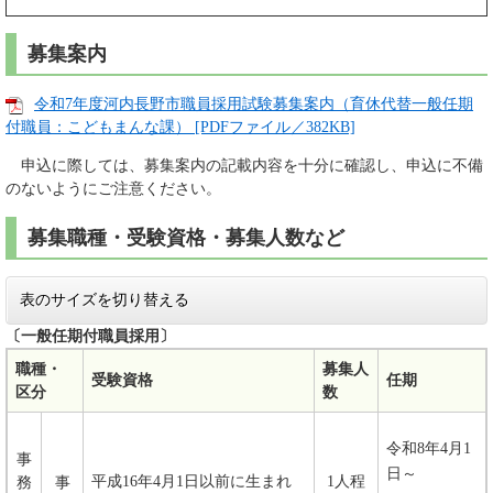
募集案内
令和7年度河内長野市職員採用試験募集案内（育休代替一般任期
付職員：こどもまんな課） [PDFファイル／382KB]
申込に際しては、募集案内の記載内容を十分に確認し、申込に不備
のないようにご注意ください。
募集職種・受験資格・募集人数など
表のサイズを切り替える
〔一般任期付職員採用〕
職種・
募集人
受験資格
任期
区分
数
令和8年4月1
事
日～
平成16年4月1日以前に生まれ
1人程
務
事