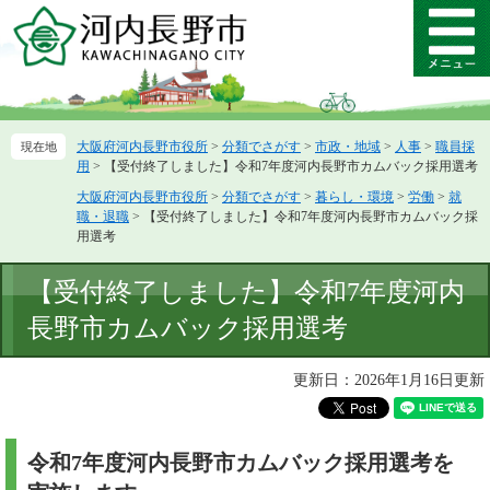
ペ
メ
ー
ニ
メ
ジ
ュ
ニ
の
ー
ュ
先
を
ー
頭
飛
大阪府河内長野市役所
>
分類でさがす
>
市政・地域
>
人事
>
職員採
で
ば
用
>
【受付終了しました】令和7年度河内長野市カムバック採用選考
す。
し
て
大阪府河内長野市役所
>
分類でさがす
>
暮らし・環境
>
労働
>
就
職・退職
>
【受付終了しました】令和7年度河内長野市カムバック採
本
用選考
文
へ
本
【受付終了しました】令和7年度河内
文
長野市カムバック採用選考
更新日：2026年1月16日更新
令和7年度河内長野市カムバック採用選考を