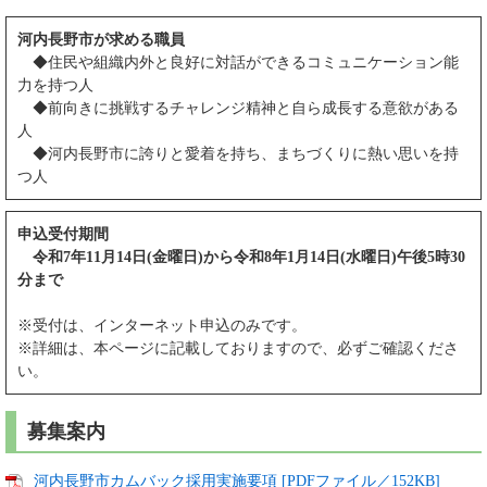
河内長野市が求める職員
◆住民や組織内外と良好に対話ができるコミュニケーション能
力を持つ人
◆前向きに挑戦するチャレンジ精神と自ら成長する意欲がある
人
◆河内長野市に誇りと愛着を持ち、まちづくりに熱い思いを持
つ人
申込受付期間
令和7年11月14日(金曜日)から令和8年1月14日(水曜日)午後5時30
分まで
※受付は、インターネット申込のみです。
※詳細は、本ページに記載しておりますので、必ずご確認くださ
い。
募集案内
河内長野市カムバック採用実施要項 [PDFファイル／152KB]