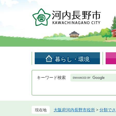
ペ
メ
ー
ニ
ジ
ュ
の
ー
先
を
頭
飛
で
ば
す。
し
て
暮らし・環境
本
文
へ
Google
キーワード検索
カ
ス
タ
ム
検
索
大阪府河内長野市役所
>
分類でさ