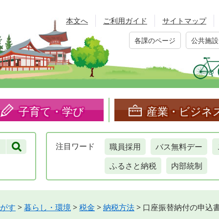
本文へ
ご利用ガイド
サイトマップ
各課のページ
公共施設
子育て・学び
産業・ビジネ
職員採用
バス無料デー
注目
ワード
ふるさと納税
内部統制
がす
>
暮らし・環境
>
税金
>
納税方法
>
口座振替納付の申込書