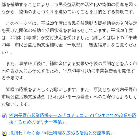
部を補助することにより、市民公益活動の活性化や協働の促進を図り
ながら、協働のまちづくりを進めていくことを目的とする制度です。
このページでは、平成29年度に市民公益活動支援補助金の交付決定
を受けた団体の補助金活用状況をお知らせしています。平成29年度
は、4団体（4事業）が交付決定を受けました（詳しくは以下の「平成
29年 市民公益活動支援補助金（一般型） 審査結果」をご覧くださ
い）。
また、事業終了後に、補助金による効果や今後の展開などを広く市
民の皆さんにお伝えするため、平成30年5月頃に事業報告会を開催す
る予定です。
皆様の応援をよろしくお願いします。また、原資となる河内長野市
市民公益活動支援基金（ふれあいるーぷ基金）へのご寄付もよろしく
お願いします。
河内長野市起業応援チーム「コミュニティビジネスでの起業を応
援するためのセミナー事業」
滝畑わくわく会「郷土料理を広める活動と交流事業」