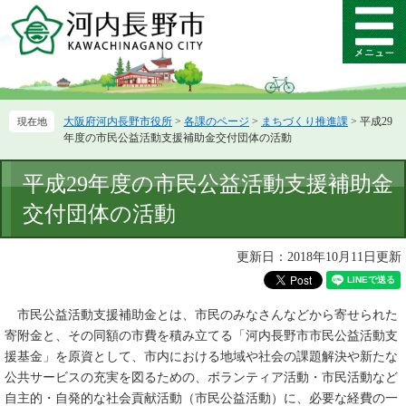
ペ
メ
ー
ニ
メ
ジ
ュ
ニ
の
ー
ュ
先
を
ー
頭
飛
大阪府河内長野市役所
>
各課のページ
>
まちづくり推進課
>
平成29
で
ば
年度の市民公益活動支援補助金交付団体の活動
す。
し
て
本
平成29年度の市民公益活動支援補助金
本
文
文
交付団体の活動
へ
更新日：2018年10月11日更新
市民公益活動支援補助金とは、市民のみなさんなどから寄せられた
寄附金と、その同額の市費を積み立てる「河内長野市市民公益活動支
援基金」を原資として、市内における地域や社会の課題解決や新たな
公共サービスの充実を図るための、ボランティア活動・市民活動など
自主的・自発的な社会貢献活動（市民公益活動）に、必要な経費の一