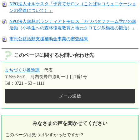
NPO法人オルケスタ「子育てサロン（ことばやコミュニケーショ
ンの発達について）」
NPO法人森林ボランティアトモロス「カワバタファーム学びの森
活動（小学生への森林環境教育と地元クロモジ爪楊枝の復活）」
市民公益活動支援補助金事業の審査結果
このページに関するお問い合わせ先
まちづくり推進課
代表
〒586-8501
河内長野市原町一丁目1番1号
Tel：0721－53－1111
メール送信
みなさまの声を
聞かせてください
このページは見つけやすかったですか？