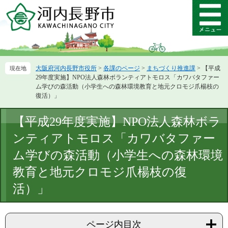
ペ
メ
ー
ニ
メ
ジ
ュ
ニ
の
ー
ュ
先
を
ー
頭
飛
大阪府河内長野市役所
>
各課のページ
>
まちづくり推進課
>
【平成
で
ば
29年度実施】NPO法人森林ボランティアトモロス「カワバタファー
す。
し
ム学びの森活動（小学生への森林環境教育と地元クロモジ爪楊枝の
て
復活）」
本
文
本
【平成29年度実施】NPO法人森林ボラ
へ
文
ンティアトモロス「カワバタファー
ム学びの森活動（小学生への森林環境
教育と地元クロモジ爪楊枝の復
活）」
ページ内目次