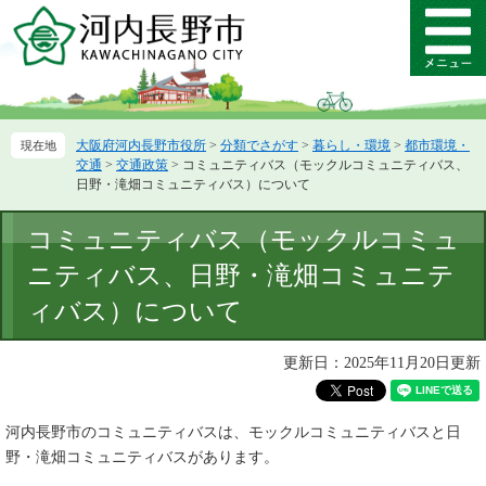
ペ
メ
ー
ニ
メ
ジ
ュ
ニ
の
ー
ュ
先
を
ー
頭
飛
大阪府河内長野市役所
>
分類でさがす
>
暮らし・環境
>
都市環境・
で
ば
交通
>
交通政策
>
コミュニティバス（モックルコミュニティバス、
す。
し
日野・滝畑コミュニティバス）について
て
本
本
コミュニティバス（モックルコミュ
文
文
へ
ニティバス、日野・滝畑コミュニテ
ィバス）について
更新日：2025年11月20日更新
河内長野市のコミュニティバスは、モックルコミュニティバスと日
野・滝畑コミュニティバスがあります。