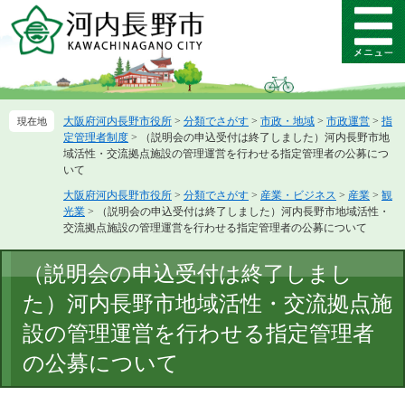
ペ
メ
ー
ニ
メ
ジ
ュ
ニ
の
ー
ュ
先
を
ー
頭
飛
大阪府河内長野市役所
>
分類でさがす
>
市政・地域
>
市政運営
>
指
で
ば
定管理者制度
>
（説明会の申込受付は終了しました）河内長野市地
す。
し
域活性・交流拠点施設の管理運営を行わせる指定管理者の公募につ
て
いて
本
大阪府河内長野市役所
>
分類でさがす
>
産業・ビジネス
>
産業
>
観
文
光業
>
（説明会の申込受付は終了しました）河内長野市地域活性・
へ
交流拠点施設の管理運営を行わせる指定管理者の公募について
本
（説明会の申込受付は終了しまし
文
た）河内長野市地域活性・交流拠点施
設の管理運営を行わせる指定管理者
の公募について