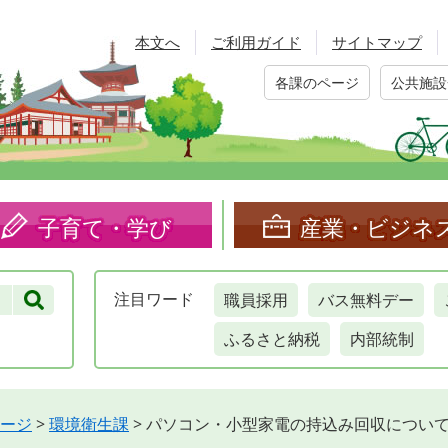
本文へ
ご利用ガイド
サイトマップ
各課のページ
公共施設
子育て・学び
産業・ビジネ
職員採用
バス無料デー
注目
ワード
ふるさと納税
内部統制
ージ
>
環境衛生課
>
パソコン・小型家電の持込み回収につい