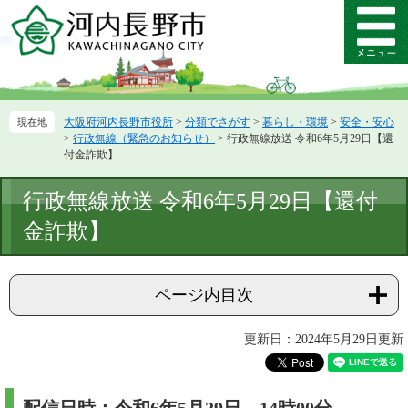
ペ
メ
ー
ニ
メ
ジ
ュ
ニ
の
ー
ュ
先
を
ー
頭
飛
大阪府河内長野市役所
>
分類でさがす
>
暮らし・環境
>
安全・安心
で
ば
>
行政無線（緊急のお知らせ）
>
行政無線放送 令和6年5月29日【還
す。
し
付金詐欺】
て
本
本
行政無線放送 令和6年5月29日【還付
文
文
へ
金詐欺】
ページ内目次
更新日：2024年5月29日更新