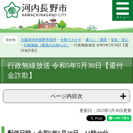
ペ
メ
ー
ニ
メ
ジ
ュ
ニ
の
ー
ュ
先
を
ー
頭
飛
大阪府河内長野市役所
>
分類でさがす
>
暮らし・環境
>
安全・安心
で
ば
>
行政無線（緊急のお知らせ）
>
行政無線放送 令和5年5月30日【還
す。
し
付金詐欺】
て
本
本
行政無線放送 令和5年5月30日【還付
文
文
へ
金詐欺】
ページ内目次
更新日：2023年5月30日更新