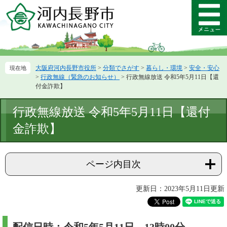
ペ
メ
ー
ニ
メ
ジ
ュ
ニ
の
ー
ュ
先
を
ー
頭
飛
大阪府河内長野市役所
>
分類でさがす
>
暮らし・環境
>
安全・安心
で
ば
>
行政無線（緊急のお知らせ）
>
行政無線放送 令和5年5月11日【還
す。
し
付金詐欺】
て
本
本
行政無線放送 令和5年5月11日【還付
文
文
へ
金詐欺】
ページ内目次
更新日：2023年5月11日更新