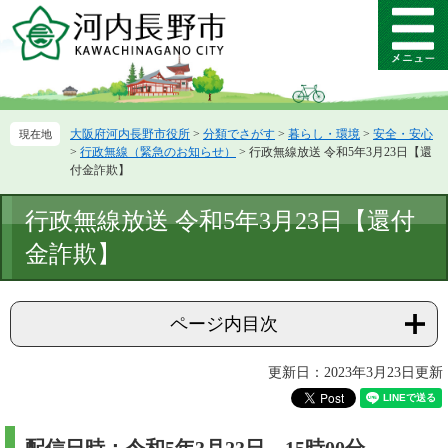
ペ
メ
ー
ニ
メ
ジ
ュ
ニ
の
ー
ュ
先
を
ー
頭
飛
大阪府河内長野市役所
>
分類でさがす
>
暮らし・環境
>
安全・安心
で
ば
>
行政無線（緊急のお知らせ）
>
行政無線放送 令和5年3月23日【還
す。
し
付金詐欺】
て
本
本
行政無線放送 令和5年3月23日【還付
文
文
へ
金詐欺】
ページ内目次
更新日：2023年3月23日更新