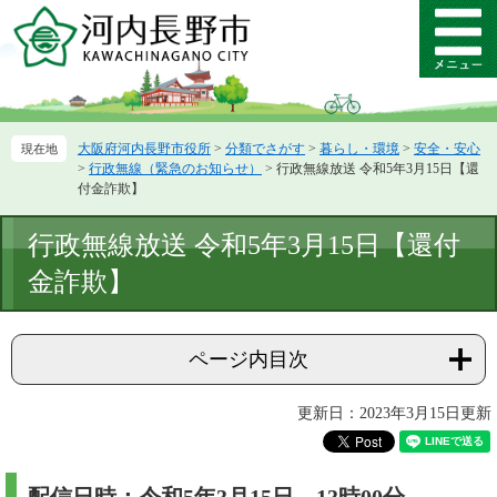
ペ
メ
ー
ニ
メ
ジ
ュ
ニ
の
ー
ュ
先
を
ー
頭
飛
大阪府河内長野市役所
>
分類でさがす
>
暮らし・環境
>
安全・安心
で
ば
>
行政無線（緊急のお知らせ）
>
行政無線放送 令和5年3月15日【還
す。
し
付金詐欺】
て
本
本
行政無線放送 令和5年3月15日【還付
文
文
へ
金詐欺】
ページ内目次
更新日：2023年3月15日更新