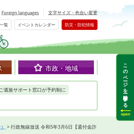
Foreign languages
文字サイズ・色合い変更
一覧
イベントカレンダー
防災・防犯情報
このページを一時保存する
ス
市政・地域
ご遺族サポート窓口が予約制に
せ）
>
行政無線放送 令和5年3月6日【還付金詐