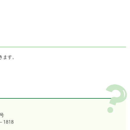
きます。
号
－1818