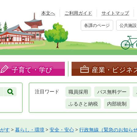
本文へ
ご利用ガイド
サイトマップ
各課のページ
公共施設
子育て・学び
産業・ビジネ
職員採用
バス無料デー
注目
ワード
ふるさと納税
内部統制
がす
>
暮らし・環境
>
安全・安心
>
行政無線（緊急のお知ら