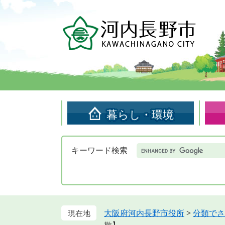
ペ
メ
ー
ニ
ジ
ュ
の
ー
先
を
頭
飛
で
ば
す。
し
て
暮らし・環境
本
文
へ
Google
キーワード検索
カ
ス
タ
ム
検
索
大阪府河内長野市役所
>
分類でさ