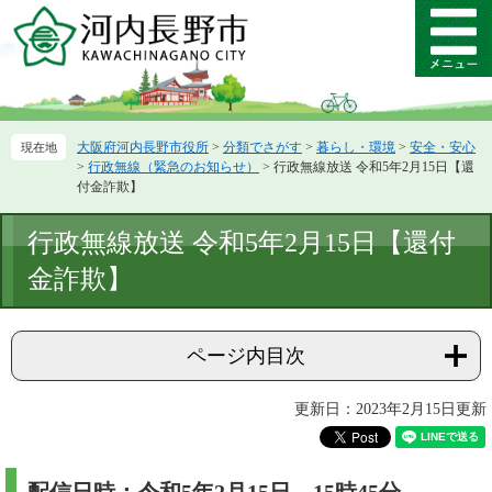
ペ
メ
ー
ニ
メ
ジ
ュ
ニ
の
ー
ュ
先
を
ー
頭
飛
大阪府河内長野市役所
>
分類でさがす
>
暮らし・環境
>
安全・安心
で
ば
>
行政無線（緊急のお知らせ）
>
行政無線放送 令和5年2月15日【還
す。
し
付金詐欺】
て
本
本
行政無線放送 令和5年2月15日【還付
文
文
へ
金詐欺】
ページ内目次
更新日：2023年2月15日更新