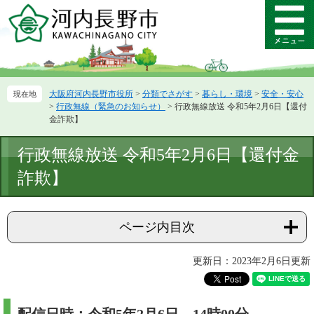
ペ
メ
ー
ニ
メ
ジ
ュ
ニ
の
ー
ュ
先
を
ー
頭
飛
大阪府河内長野市役所
>
分類でさがす
>
暮らし・環境
>
安全・安心
で
ば
>
行政無線（緊急のお知らせ）
>
行政無線放送 令和5年2月6日【還付
す。
し
金詐欺】
て
本
本
行政無線放送 令和5年2月6日【還付金
文
文
へ
詐欺】
ページ内目次
更新日：2023年2月6日更新