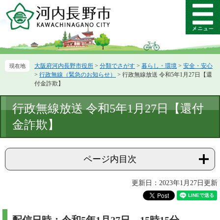
ペ
メ
ー
ニ
メ
ジ
ュ
ニ
の
ー
ュ
先
を
ー
頭
飛
大阪府河内長野市役所
>
分類でさがす
>
暮らし・環境
>
安全・安心
で
ば
>
行政無線（緊急のお知らせ）
>
行政無線放送 令和5年1月27日【還
す。
し
付金詐欺】
て
本
本
行政無線放送 令和5年1月27日【還付
文
文
へ
金詐欺】
ページ内目次
更新日：2023年1月27日更新