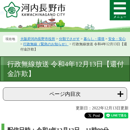
ペ
メ
ー
ニ
メ
ジ
ュ
ニ
の
ー
ュ
先
を
ー
頭
飛
大阪府河内長野市役所
>
分類でさがす
>
暮らし・環境
>
安全・安心
で
ば
>
行政無線（緊急のお知らせ）
>
行政無線放送 令和4年12月13日【還
す。
し
付金詐欺】
て
本
本
行政無線放送 令和4年12月13日【還付
文
文
へ
金詐欺】
ページ内目次
更新日：2022年12月13日更新