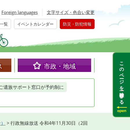
Foreign languages
文字サイズ・色合い変更
一覧
イベントカレンダー
防災・防犯情報
このページを一時保存する
ス
市政・地域
ご遺族サポート窓口が予約制に
せ）
>
行政無線放送 令和4年11月30日（2回