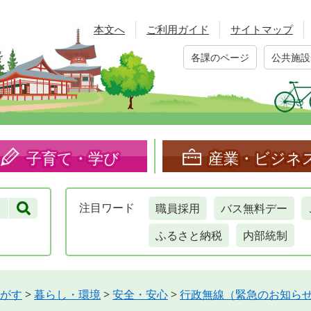
本文へ
ご利用ガイド
サイトマップ
各課のページ
公共施設
子育て・学び
産業・ビジネ
職員採用
バス無料デー
注目
ワード
ふるさと納税
内部統制
がす
>
暮らし・環境
>
安全・安心
>
行政無線（緊急のお知ら