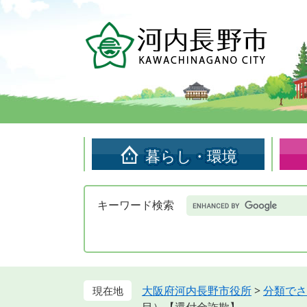
ペ
メ
ー
ニ
ジ
ュ
の
ー
先
を
頭
飛
で
ば
す。
し
て
暮らし・環境
本
文
へ
Google
キーワード検索
カ
ス
タ
ム
検
索
大阪府河内長野市役所
>
分類でさ