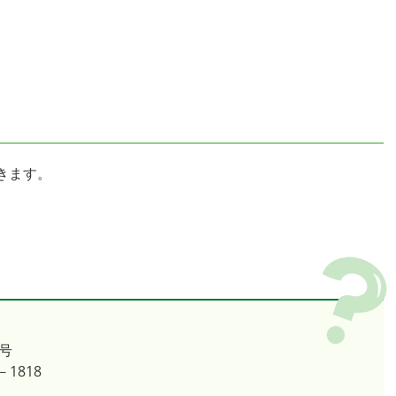
きます。
号
－1818