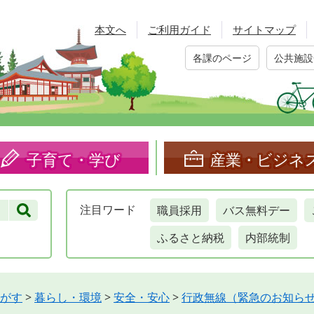
本文へ
ご利用ガイド
サイトマップ
各課のページ
公共施設
子育て・学び
産業・ビジネ
職員採用
バス無料デー
注目
ワード
ふるさと納税
内部統制
がす
>
暮らし・環境
>
安全・安心
>
行政無線（緊急のお知ら