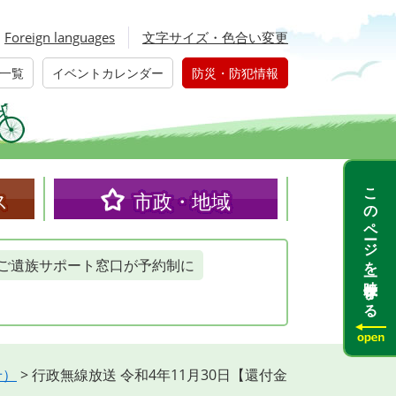
Foreign languages
文字サイズ・色合い変更
一覧
イベントカレンダー
防災・防犯情報
このページを一時保存する
ス
市政・地域
ご遺族サポート窓口が予約制に
せ）
>
行政無線放送 令和4年11月30日【還付金