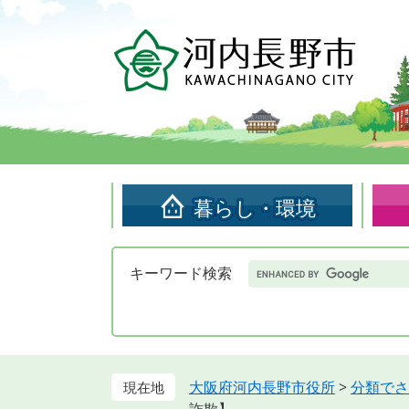
ペ
メ
ー
ニ
ジ
ュ
の
ー
先
を
頭
飛
で
ば
す。
し
て
暮らし・環境
本
文
へ
Google
キーワード検索
カ
ス
タ
ム
検
索
大阪府河内長野市役所
>
分類でさ