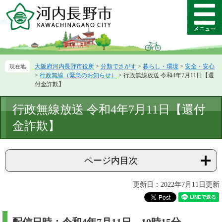
ペ
メ
ー
ニ
メ
ジ
ュ
ニ
の
ー
ュ
先
を
ー
頭
飛
大阪府河内長野市役所
>
分類でさがす
>
暮らし・環境
>
安全・安心
で
ば
>
行政無線（緊急のお知らせ）
>
行政無線放送 令和4年7月11日【還
す。
し
付金詐欺】
て
本
本
行政無線放送 令和4年7月11日【還付
文
文
へ
金詐欺】
ページ内目次
更新日：2022年7月11日更新