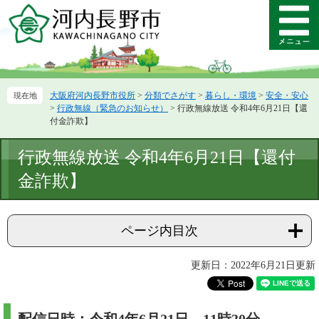
ペ
メ
ー
ニ
メ
ジ
ュ
ニ
の
ー
ュ
先
を
ー
頭
飛
大阪府河内長野市役所
>
分類でさがす
>
暮らし・環境
>
安全・安心
で
ば
>
行政無線（緊急のお知らせ）
>
行政無線放送 令和4年6月21日【還
す。
し
付金詐欺】
て
本
本
行政無線放送 令和4年6月21日【還付
文
文
へ
金詐欺】
ページ内目次
更新日：2022年6月21日更新