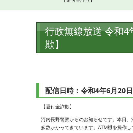
【還付金詐欺】
本
行政無線放送 令和4年
文
欺】
配信日時：令和4年6月20日
【還付金詐欺】
河内長野警察からのお知らせです。本日、
多数かかってきています。ATM機を操作