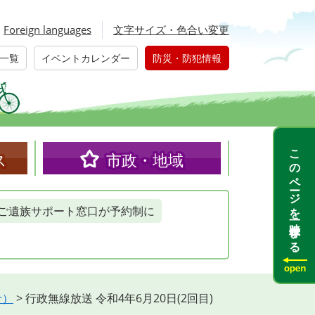
Foreign languages
文字サイズ・色合い変更
一覧
イベントカレンダー
防災・防犯情報
このページを一時保存する
ス
市政・地域
ご遺族サポート窓口が予約制に
せ）
>
行政無線放送 令和4年6月20日(2回目)