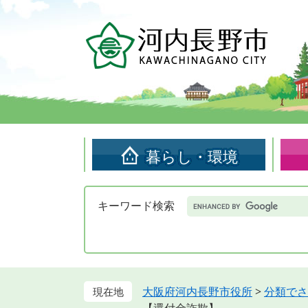
ペ
メ
ー
ニ
ジ
ュ
の
ー
先
を
頭
飛
で
ば
す。
し
て
暮らし・環境
本
文
へ
Google
キーワード検索
カ
ス
タ
ム
検
索
大阪府河内長野市役所
>
分類でさ