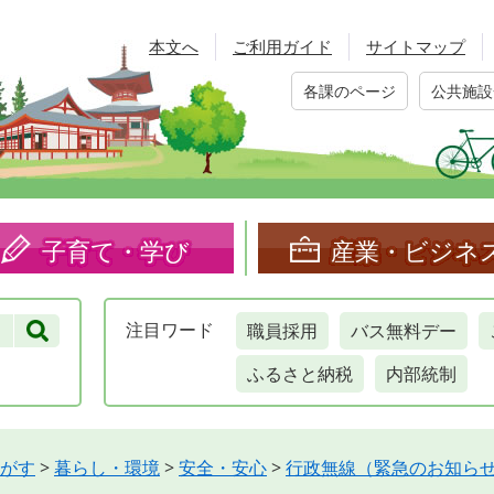
本文へ
ご利用ガイド
サイトマップ
各課のページ
公共施設
子育て・学び
産業・ビジネ
職員採用
バス無料デー
注目
ワード
ふるさと納税
内部統制
がす
>
暮らし・環境
>
安全・安心
>
行政無線（緊急のお知ら