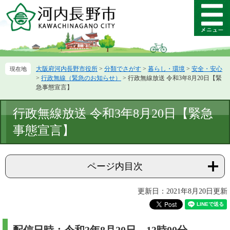
ペ
メ
ー
ニ
メ
ジ
ュ
ニ
の
ー
ュ
先
を
ー
頭
飛
大阪府河内長野市役所
>
分類でさがす
>
暮らし・環境
>
安全・安心
で
ば
>
行政無線（緊急のお知らせ）
>
行政無線放送 令和3年8月20日【緊
す。
し
急事態宣言】
て
本
本
行政無線放送 令和3年8月20日【緊急
文
文
へ
事態宣言】
ページ内目次
更新日：2021年8月20日更新