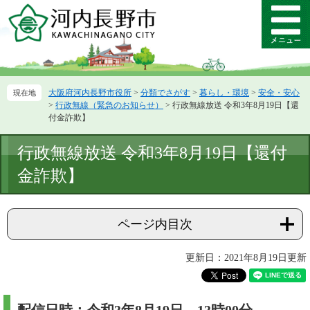
ペ
メ
ー
ニ
メ
ジ
ュ
ニ
の
ー
ュ
先
を
ー
頭
飛
大阪府河内長野市役所
>
分類でさがす
>
暮らし・環境
>
安全・安心
で
ば
>
行政無線（緊急のお知らせ）
>
行政無線放送 令和3年8月19日【還
す。
し
付金詐欺】
て
本
本
行政無線放送 令和3年8月19日【還付
文
文
へ
金詐欺】
ページ内目次
更新日：2021年8月19日更新