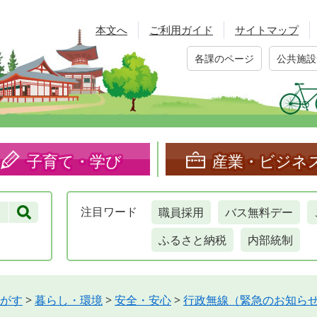
本文へ
ご利用ガイド
サイトマップ
各課のページ
公共施設
子育て・学び
産業・ビジネ
職員採用
バス無料デー
注目
ワード
ふるさと納税
内部統制
がす
>
暮らし・環境
>
安全・安心
>
行政無線（緊急のお知ら