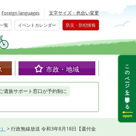
Foreign languages
文字サイズ・色合い変更
一覧
イベントカレンダー
防災・防犯情報
このページを一時保存する
ス
市政・地域
ご遺族サポート窓口が予約制に
せ）
>
行政無線放送 令和3年8月18日【還付金