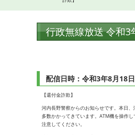
詐欺】
本
行政無線放送 令和3
文
配信日時：令和3年8月18日
【還付金詐欺】
河内長野警察からのお知らせです。本日、
多数かかってきています。ATM機を操作
注意してください。