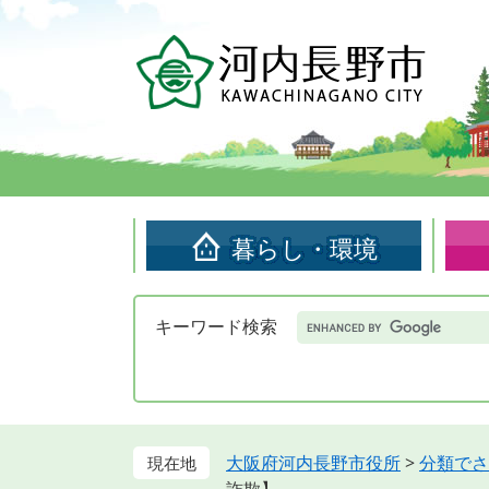
ペ
メ
ー
ニ
ジ
ュ
の
ー
先
を
頭
飛
で
ば
す。
し
て
暮らし・環境
本
文
へ
Google
キーワード検索
カ
ス
タ
ム
検
索
大阪府河内長野市役所
>
分類でさ