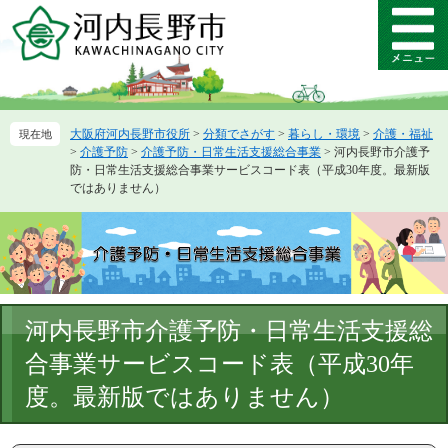
ペ
メ
ー
ニ
メ
ジ
ュ
ニ
の
ー
ュ
先
を
ー
頭
飛
大阪府河内長野市役所
>
分類でさがす
>
暮らし・環境
>
介護・福祉
で
ば
>
介護予防
>
介護予防・日常生活支援総合事業
>
河内長野市介護予
す。
し
防・日常生活支援総合事業サービスコード表（平成30年度。最新版
て
ではありません）
本
文
へ
本
河内長野市介護予防・日常生活支援総
文
合事業サービスコード表（平成30年
度。最新版ではありません）