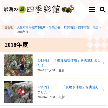
ペ
メ
ー
ニ
メ
検
ジ
ュ
ニ
索
の
ー
ュ
先
を
ー
大阪府河内長野市役所
>
岩湧の森 四季彩館
>
四季彩館 日記
>
頭
飛
2018年度
で
ば
す。
し
本
て
2018年度
文
本
文
へ
3月24日 「椎茸栽培体験」を実施しまし
た！
2020年1月31日更新
12月2日、9日 「炭焼き体験」を実施し
ました！
2020年1月31日更新