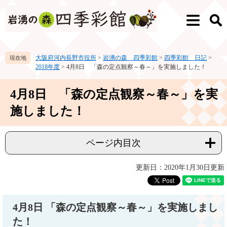
ペ
メ
ー
ニ
メ
検
ジ
ュ
ニ
索
の
ー
ュ
先
を
ー
大阪府河内長野市役所
>
岩湧の森 四季彩館
>
四季彩館 日記
>
頭
飛
2018年度
>
4月8日 「森の定点観察～春～」を実施しました！
で
ば
す。
し
本
て
4月8日 「森の定点観察～春～」を実
文
本
施しました！
文
へ
ページ内目次
更新日：2020年1月30日更新
4月8日 「森の定点観察～春～」を実施しまし
た！