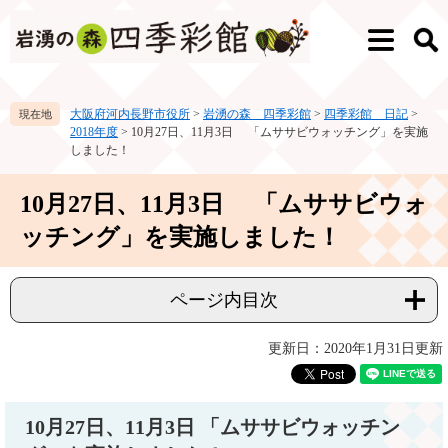
ペ
メ
ー
ニ
メ
検
ジ
ュ
ニ
索
の
ー
ュ
先
を
ー
大阪府河内長野市役所
>
岩湧の森 四季彩館
>
四季彩館 日記
>
頭
飛
2018年度
>
10月27日、11月3日 「ムササビウォッチング」を実施
で
ば
しました！
す。
し
て
本
10月27日、11月3日 「ムササビウォ
本
文
文
ッチング」を実施しました！
へ
ページ内目次
更新日：2020年1月31日更新
10月27日、11月3日 「ムササビウォッチン