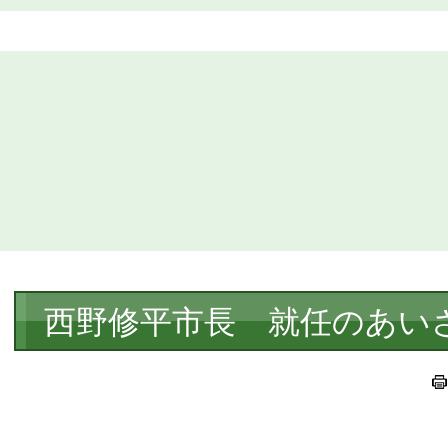
本
西野修平市長 就任のあい
文