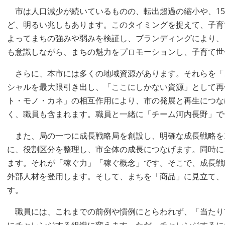
市は人口減少が続いているものの、転出超過の縮小や、15
ど、明るい兆しもあります。このタイミングを捉えて、子育
よってまちの強みや弱みを検証し、ブランディングにより、
も意識しながら、まちの魅力をプロモーションし、子育て世
さらに、本市には多くの地域資源があります。それらを「
シャルを最大限引き出し、「ここにしかない資源」として再
ト・モノ・カネ」の相互作用により、市の発展と再生につな
く、職員も含まれます。職員と一緒に「チーム河内長野」で
また、局の一つに成長戦略局を創設し、明確な成長戦略を
に、役割区分を整理し、市全体の成長につなげます。同時に
ます。それが「稼ぐ力」「稼ぐ概念」です。そこで、成長戦
外部人材を登用します。そして、まちを「商品」に見立て、
す。
職員には、これまでの前例や慣例にとらわれず、「当たり