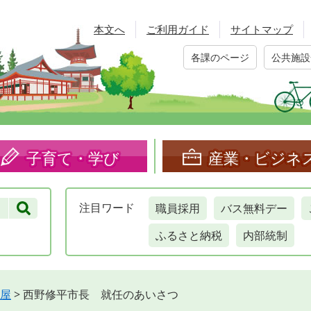
本文へ
ご利用ガイド
サイトマップ
各課のページ
公共施設
子育て・学び
産業・ビジネ
職員採用
バス無料デー
注目
ワード
ふるさと納税
内部統制
屋
>
西野修平市長 就任のあいさつ