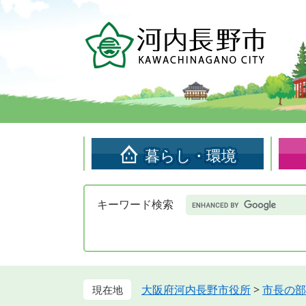
ペ
メ
ー
ニ
ジ
ュ
の
ー
先
を
頭
飛
で
ば
す。
し
て
暮らし・環境
本
文
へ
Google
キーワード検索
カ
ス
タ
ム
検
索
大阪府河内長野市役所
>
市長の部