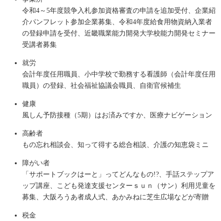
令和4～5年度競争入札参加資格審査の申請を追加受付、企業紹
介パンフレット参加企業募集、令和4年度給食用物資納入業者
の登録申請を受付、近畿職業能力開発大学校能力開発セミナー
受講者募集
就労
会計年度任用職員、小中学校で勤務する看護師（会計年度任用
職員）の登録、社会福祉協議会職員、自衛官候補生
健康
風しん予防接種（5期）はお済みですか、医療ナビゲーション
高齢者
もの忘れ相談会、知って得する総合相談、介護の知恵袋ミニ
障がい者
「サポートブックはーと」ってどんなもの!?、手話ステップア
ップ講座、こども発達支援センターｓｕｎ（サン）利用児童を
募集、大阪ろうあ者成人式、あかみねに芝生広場などが寄贈
税金