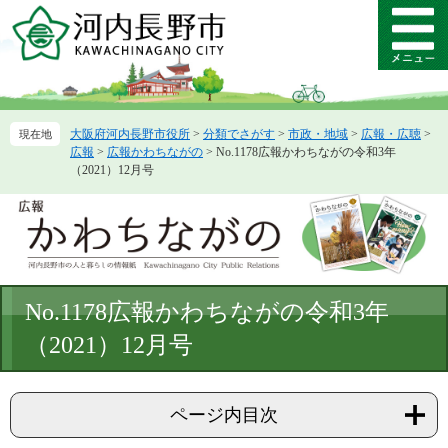
ペ
メ
ー
ニ
メ
ジ
ュ
ニ
の
ー
ュ
先
を
ー
頭
飛
大阪府河内長野市役所
>
分類でさがす
>
市政・地域
>
広報・広聴
>
で
ば
広報
>
広報かわちながの
>
No.1178広報かわちながの令和3年
す。
し
（2021）12月号
て
本
文
へ
本
No.1178広報かわちながの令和3年
文
（2021）12月号
ページ内目次