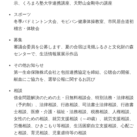
示、くろまろ塾大学連携講座、天野山金剛寺の講座
スポーツ
冬季バドミントン大会、モビバン健康体操教室、市民居合道初
稽古・体験会
募集
審議会委員を公募します、夏の合宿は滝畑ふるさと文化財の森
センターで、生活情報展展示作品
その他お知らせ
第一生命保険株式会社と包括連携協定を締結、公聴会の開催、
献血にご協力を、選挙公報に関するお詫び
相談
借金問題解決のための土・日無料相談会、特別法務・法律相談
（予約制）、法律相談、行政相談、司法書士法律相談、行政書
士相談、医療・介護・福祉・法務相談、税務相談、人権相談、
女性のための相談、就労支援相談（～49歳）、就労支援相談、
労働相談、ひきこもり等相談、生活困窮自立支援相談、心配ご
と相談、育児相談、児童虐待等の相談