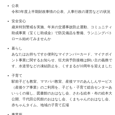
公表
令和3年度上半期財政事情の公表、人事行政の運営などの状況
安全安心
歳末特別警戒を実施、年末の交通事故防止運動、コミュニティ
助成事業（宝くじ助成金）で防災備品を整備、ランニングパト
ロール始めてみませんか
暮らし
あなたはお持ちですか便利なマイナンバーカード、マイナポイ
ント事業に関するお知らせ、狂犬病予防接種は飼い主の義務で
す、水道管などの凍結防止を、くすまるが10周年を迎えました
子育て
駅前子ども教室、ママパパ教室、産後ママのあんしんサービス
（産後ケア事業）のご利用を、子ども・子育て総合センターあ
いっくの催し、図書館のおはなし会、さわる絵本・布の絵本大
公開、千代田公民館のおはなし会、くまちゃんのおはなし会、
赤ちゃんタイム、地域の子育て広場
事業所