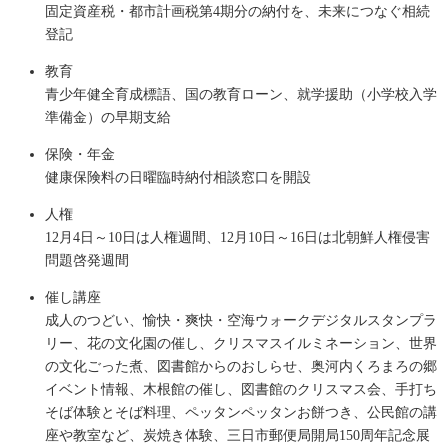
固定資産税・都市計画税第4期分の納付を、未来につなぐ相続
登記
教育
青少年健全育成標語、国の教育ローン、就学援助（小学校入学
準備金）の早期支給
保険・年金
健康保険料の日曜臨時納付相談窓口を開設
人権
12月4日～10日は人権週間、12月10日～16日は北朝鮮人権侵害
問題啓発週間
催し講座
成人のつどい、愉快・爽快・空海ウォークデジタルスタンプラ
リー、花の文化園の催し、クリスマスイルミネーション、世界
の文化ごった煮、図書館からのおしらせ、奥河内くろまろの郷
イベント情報、木根館の催し、図書館のクリスマス会、手打ち
そば体験とそば料理、ペッタンペッタンお餅つき、公民館の講
座や教室など、炭焼き体験、三日市郵便局開局150周年記念展