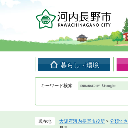
ペ
メ
ー
ニ
ジ
ュ
の
ー
先
を
頭
飛
で
ば
す。
し
て
暮らし・環境
本
文
へ
Google
キーワード検索
カ
ス
タ
ム
検
索
大阪府河内長野市役所
>
分類でさ