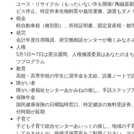
ユース・リサイクル（もったいない市を開催/ 陶磁器
ビス停止、特定外来生物飼育や栽培運搬、譲渡もダメ
税金
軽自動車税（種別割）、所得証明書、固定資産税・都
就労
会計年度任用職員、府労働相談センターが働くみなさ
人権
5月1日〜7日は憲法週間、人権擁護委員はあなたのま
ツプログラム
教育
高校・高専学校の学生に奨学金を支給、読書ノートで
障がい者
障がい者福祉センターあかみねの催し、手話ステップ
保険年金
国民健康保険の日曜臨時窓口、特定健診の無料受診券
付時期が延期
子育て
子ども子育て総合センターあいっくの催し、地域の子
してみませんか、病後児保育室をご利用ください、マ