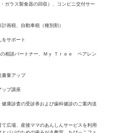
製・ガラス製食器の回収）、コンビニ交付サー
！
市計画税、自動車税（種別割）
んをサポート
ちの相談パートナー、Ｍｙ Ｔｒｅｅ ペアレン
読書量アップ
アップ講座
、健康診査の受診券および歯科健診のご案内送
育て広場、産後ママのあんしんサービスを利用
マとパパのための歯みがき教室、ちびっこフェ