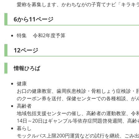
愛称を募集します、かわちながの子育てナビ「キラキ
6から11ページ
特集 令和2年度予算
12ページ
情報ひろば
健康
お口の健康教室、歯周疾患検診・骨粗しょう症検診・
のクーポン券を送付、保健センターでの各種相談、が
高齢者
地域包括支援センターの催し、高齢者の運動教室、令和
14日～20日はギャンブル等依存症問題啓発週間、高
暮らし
モックルバス上限200円運賃などの試行を継続、ごみ