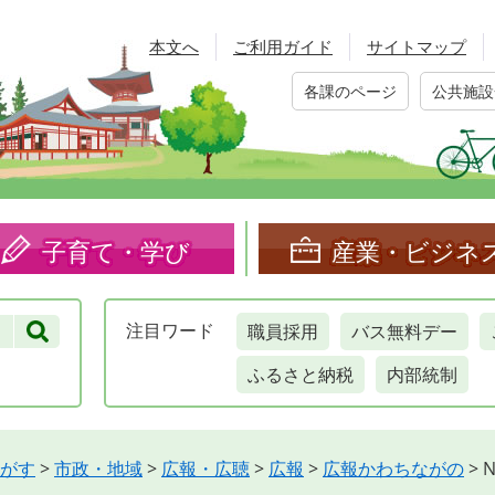
本文へ
ご利用ガイド
サイトマップ
各課のページ
公共施設
子育て・学び
産業・ビジネ
職員採用
バス無料デー
注目
ワード
ふるさと納税
内部統制
がす
>
市政・地域
>
広報・広聴
>
広報
>
広報かわちながの
>