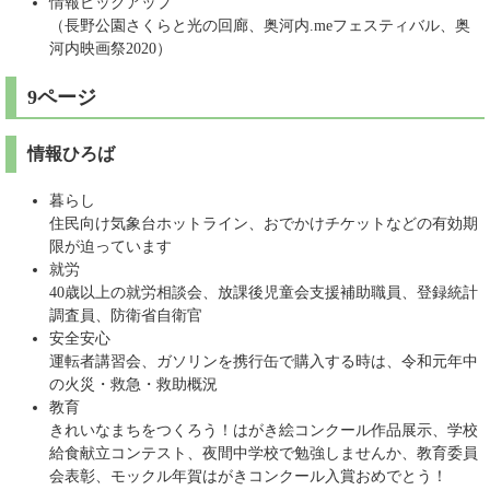
情報ピックアップ
（長野公園さくらと光の回廊、奥河内.meフェスティバル、奥
河内映画祭2020）
9ページ
情報ひろば
暮らし
住民向け気象台ホットライン、おでかけチケットなどの有効期
限が迫っています
就労
40歳以上の就労相談会、放課後児童会支援補助職員、登録統計
調査員、防衛省自衛官
安全安心
運転者講習会、ガソリンを携行缶で購入する時は、令和元年中
の火災・救急・救助概況
教育
きれいなまちをつくろう！はがき絵コンクール作品展示、学校
給食献立コンテスト、夜間中学校で勉強しませんか、教育委員
会表彰、モックル年賀はがきコンクール入賞おめでとう！