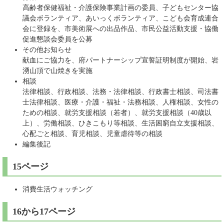
高齢者保健福祉・介護保険事業計画の委員、子どもセンター協
議会ボランティア、あいっくボランティア、こども会育成連合
会に登録を、市美術展への出品作品、市民公益活動支援・協働
促進懇談会委員を公募
その他お知らせ
献血にご協力を、府パートナーシップ宣誓証明制度が開始、岩
湧山頂で山焼きを実施
相談
法律相談、行政相談、法務・法律相談、行政書士相談、司法書
士法律相談、医療・介護・福祉・法務相談、人権相談、女性の
ための相談、就労支援相談（若者）、就労支援相談（40歳以
上）、労働相談、ひきこもり等相談、生活困窮自立支援相談、
心配ごと相談、育児相談、児童虐待等の相談
編集後記
15ページ
消費生活ウォッチング
16から17ページ