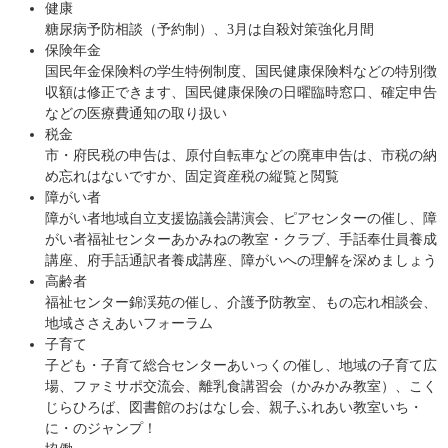
健康
糖尿病予防相談（予約制）、3月は自殺対策強化月間
保険年金
国民年金保険料の学生特例制度、国民健康保険料などの特別徴
収額は修正できます、国民健康保険の日曜臨時窓口、確定申告
などの医療費通知の取り扱い
税金
市・府民税の申告は、原付自転車などの廃車申告は、市税の納
め忘れはないですか、固定資産税の縦覧と閲覧
障がい者
障がい者地域自立支援協議会講演会、ピアセンターの催し、障
がい者福祉センターあかみねの教室・クラブ、手話奉仕員養成
講座、府手話通訳者養成講座、障がいへの理解を深めましょう
高齢者
福祉センター錦渓苑の催し、介護予防教室、もの忘れ相談会、
地域ささえあいフォーラム
子育て
子ども・子育て総合センターあいっくの催し、地域の子育て広
場、ファミサポ交流会、離乳食講習会（かみかみ教室）、こく
じらひろば、図書館のおはなし会、親子ふれあい教室いち・
に・のジャンプ！