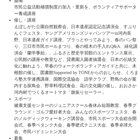
協働
市民公益活動補償制度の加入・更新を、ボランティアサポータ
ー養成講座
催し・講座
えぼしがた公園自然観察会、日本遺産認定記念講演会、すぷり
んぐフェスタ、ヤングアメリカンズジャパンツアーin河内長
野、日本遺産ガイド講座、プラっとやってみよう、春のパン祭
り、三日市市民ホールまつり、春の植木の手入れQ&A、緑化講
演会「蘭学事始」、ふるさと歴史学習館のエントランス展示、
公民館の講座や教室など、貸農園入園者抽選会、日本の伝統文
化に触れよう、早春のウォークボランティアガイドと共に、木
根館の催し、図書館Supported by TONEからのおしらせ、くろま
ろ塾大学連携講座、国際交流協会 語学クラブ、野鳥の会が案
内する探鳥会、野草料理試食会、花の文化園の催し、おおさか
河内材でつくるオートマタ「旗振りセーラー」
スポーツ
健康支援センターのジュニアスクール春休み短期教室、春季グ
ラウンド・ゴルフ愛好者大会、みんなのスポーツフェスタ、春
のノルディックウォーキング講習会、市民スポーツ大会総合開
会式、春季ペタンク大会、春季硬式テニス大会、春季卓球大
会、市民バドミントン大会
募集