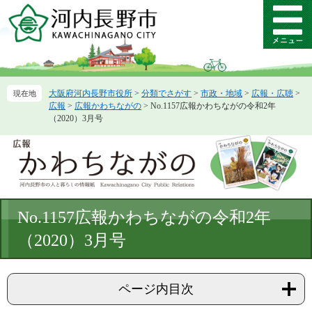
ペ
メ
ー
ニ
メ
ジ
ュ
ニ
の
ー
ュ
先
を
ー
頭
飛
大阪府河内長野市役所
>
分類でさがす
>
市政・地域
>
広報・広聴
>
で
ば
広報
>
広報かわちながの
>
No.1157広報かわちながの令和2年
す。
し
（2020）3月号
て
本
文
へ
本
No.1157広報かわちながの令和2年
文
（2020）3月号
ページ内目次